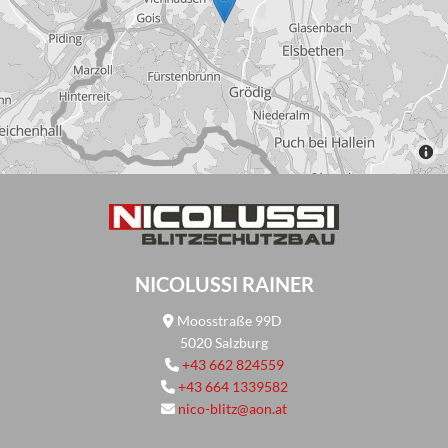
NICOLUSSI RAINER
Moosstraße 99D

5020 Salzburg
+43 662 824559

+43 664 1339582

nico-blitz@aon.at
